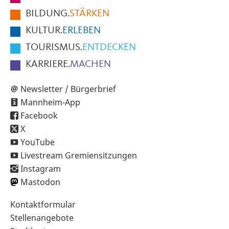
der
BILDUNG.
STÄRKEN
Seite
KULTUR.
ERLEBEN
TOURISMUS.
ENTDECKEN
KARRIERE.
MACHEN
Newsletter / Bürgerbrief
Mannheim-App
Facebook
X
YouTube
Livestream Gremiensitzungen
Instagram
Mastodon
Sekundärnavigation
Kontaktformular
im
Stellenangebote