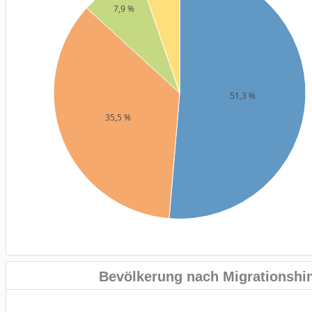
7,9 %
51,3 %
35,5 %
Bevölkerung nach Migrationshi