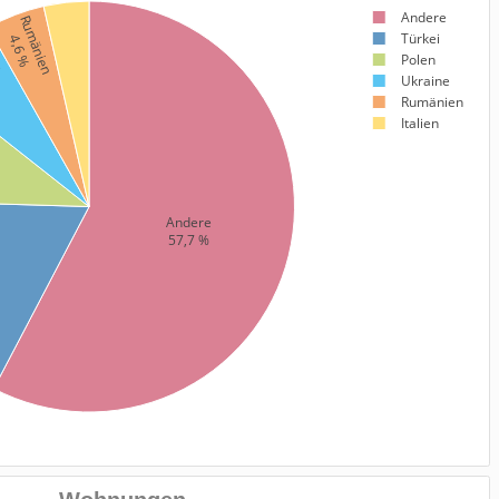
Andere
Rumänien
Türkei
4,6 %
Polen
e
Ukraine
Rumänien
Italien
Andere
57,7 %