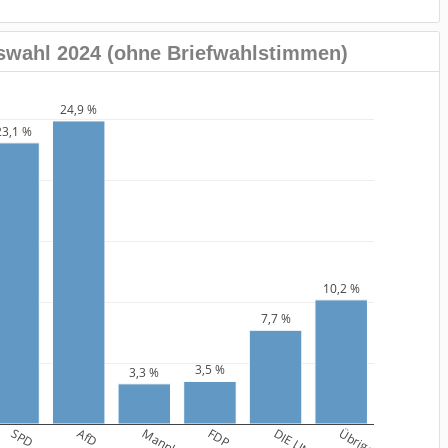
wahl 2024 (ohne Briefwahlstimmen)
24,9 %
23,1 %
10,2 %
7,7 %
3,5 %
3,3 %
SPD
AfD
FDP
DIE LINKE