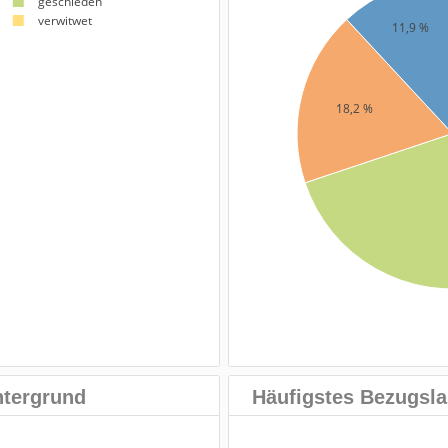
geschieden
verwitwet
11,9 %
18,2 %
ntergrund
Häufigstes Bezugsla