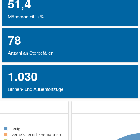
51,4
Männeranteil in %
78
Anzahl an Sterbefällen
1.030
Binnen- und Außenfortzüge
ledig
verheiratet oder verpartnert