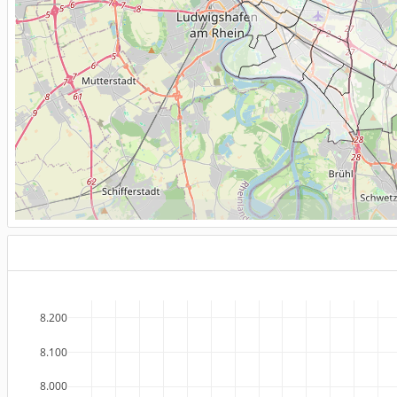
8.200
8.100
8.000