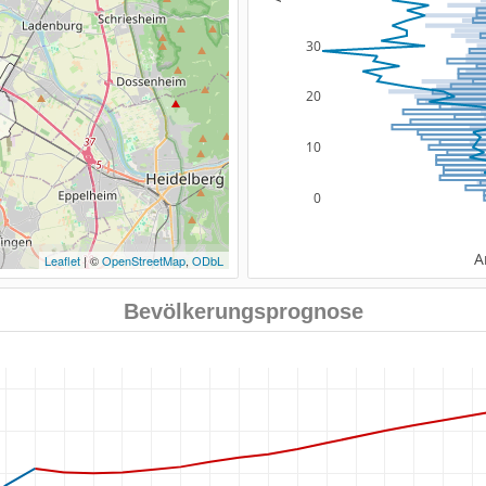
30
20
10
0
A
Leaflet
| ©
OpenStreetMap
,
ODbL
Bevölkerungsprognose