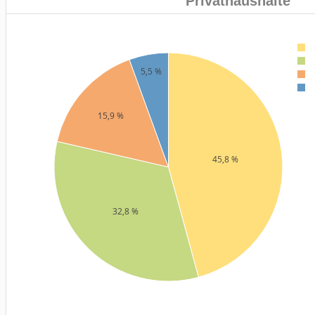
Privathaushalte
5,5 %
15,9 %
45,8 %
32,8 %