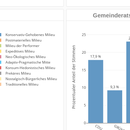
Gemeinderats
25
Konservativ-Gehobenes Milieu
Postmaterielles Milieu
Milieu der Performer
Prozentualer Anteil der Stimmen
Expeditives Milieu
20
17,9 %
Neo-Ökologisches Milieu
Adaptiv-Pragmatische Mitte
Konsum-Hedonistisches Milieu
15
Prekäres Milieu
Nostalgisch-Bürgerliches Milieu
Traditionelles Milieu
9,3 %
10
5
0
CDU
GRÜNE