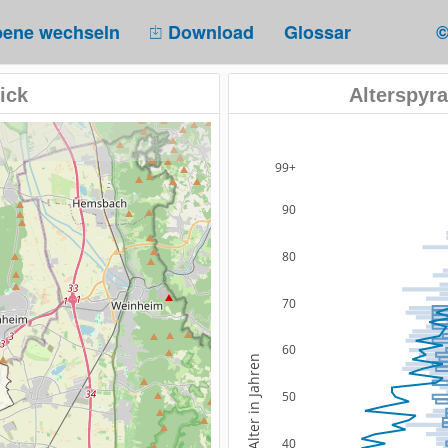
ene wechseln
Download
Glossar
©
ick
Alterspyr
99+
90
80
70
60
Alter in Jahren
50
40