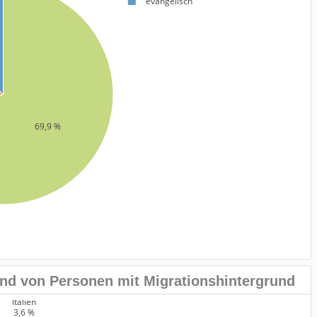
evangelisch
69,9 %
nd von Personen mit Migrationshintergrund
Italien
3,6 %