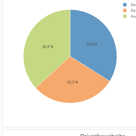
De
De
Au
33,9 %
36,8 %
29,3 %