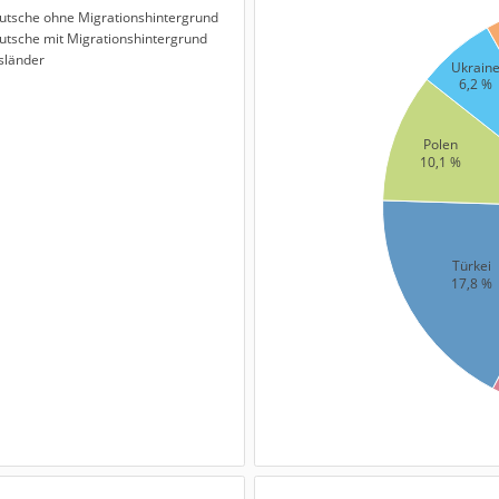
utsche ohne Migrationshintergrund
utsche mit Migrationshintergrund
sländer
Ukrain
6,2 %
Polen
10,1 %
Türkei
17,8 %