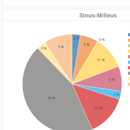
Sinus-Milieus
3 %
0 %
6 %
9 %
3 %
11 %
8 %
3 %
44 %
13 %