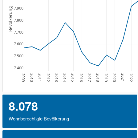
7.900
Bevölkerung
7.800
7.700
7.600
7.500
7.400
2009
2010
2011
2012
2013
2014
2015
2016
2017
2018
2019
2020
2021
2022
2
8.078
Wohnberechtigte Bevölkerung